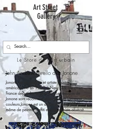
Art Street
Gallery
Le Store de l'art urbain
John Andrew Perello aka Jonone
Jonone est un graffeur et artiste peintre
américain, né en 1963 à New York qui vit en
France depuis les années 80. Les oeuvres de
Jonone sont reconnaissables par ces formes et
couleurs.Jonone est un artiste qui se qualifie lui-
même de peintre graffiti expressionniste abstrait.