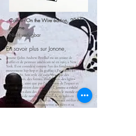
Coffret - On the Wire édition, 2021
JonOne
Nicht verfügbar
En savoir plus sur Jonone,
Jonone (John Andrew Perello) est un artiste de
graffiti et de peinture américain né en 1963 à New
York. Il est considéré comme l'un des fondateurs du
mouvement hip-hop et du graffiti à Paris dans les
années 1980. Son style est caractérisé par des
couleurs vives, des formes abstraites et des lignes
dynamiques, ainsi que par l'utilisation de l'espace et
de la composition dans ses œuvres. Jonone a exhibé
ses peintures dans des galeries à travers le monde et
a participé à de nombreux projets de murales en
public. Il continue à explorer de nouveaux médias et
styles artistiques pour transmettre ses idées et sa
vision unique de la vie.