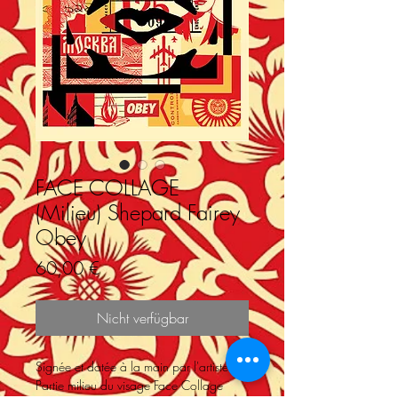
FACE COLLAGE
(Milieu) Shepard Fairey
Obey
Preis
60,00 €
Nicht verfügbar
Signée et datée à la main par l'artiste
Partie milieu du visage Face Collage