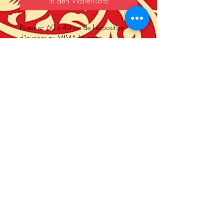
In den Warenkorb
Poster en 60 x 40 cm de l'exposition
d'Invader au MIMA Museum
INVADER RUBIKCUBIST
A l'origine disponible uniquement en lot
de 10. Nous proposons les 10 posters
mais vendu séparément pour vous laisser
le choix.
Store Policy
© 2017 by Art Street Gallery