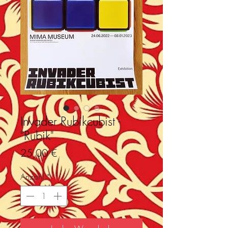
Invader Rubikcubist -
"Rubik"
Preis
25,00 €
Anzahl
*