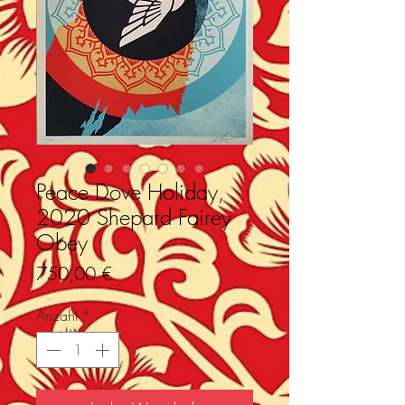
Peace Dove Holiday,
2020 Shepard Fairey
Obey
Preis
750,00 €
Anzahl
*