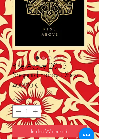
Rise Above 2015
Shepard Fairey Obey
Preis
400,00 €
Anzahl
*
In den Warenkorb